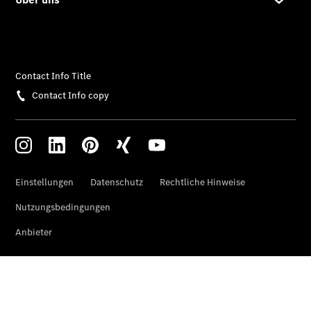
Reifen- und
Komplettradschutz
EU-
Reifenlabel
Transporter-
Service
Übersicht
Unfallreparaturen
SmallRepair
Rücknahme
&
Entsorgung