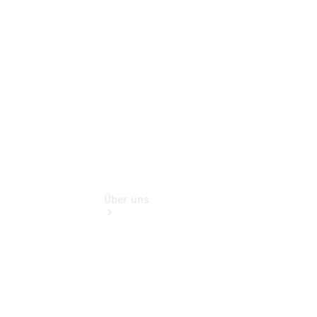
Unsere
Jungen
Sterne
Transporter
Über uns
Übersicht