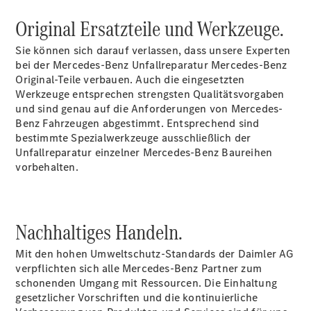
vereinbaren
Servicetermin
Original Ersatzteile und Werkzeuge.
vereinbaren
Servicetermin
Sie können sich darauf verlassen, dass unsere Experten
in HOL
bei der Mercedes-Benz Unfallreparatur Mercedes-Benz
buchen
Original-Teile verbauen. Auch die eingesetzten
Servicetermin
Werkzeuge entsprechen strengsten Qualitätsvorgaben
in HX buchen
und sind genau auf die Anforderungen von Mercedes-
Tel.
Benz Fahrzeugen abgestimmt. Entsprechend sind
Holzminden:
bestimmte Spezialwerkzeuge ausschließlich der
+49 5531
Unfallreparatur einzelner Mercedes-Benz Baureihen
12900
vorbehalten.
Tel. Höxter:
+49 5271
97097
Nachhaltiges Handeln.
Mit den hohen Umweltschutz-Standards der Daimler AG
verpflichten sich alle Mercedes-Benz Partner zum
schonenden Umgang mit Ressourcen. Die Einhaltung
gesetzlicher Vorschriften und die kontinuierliche