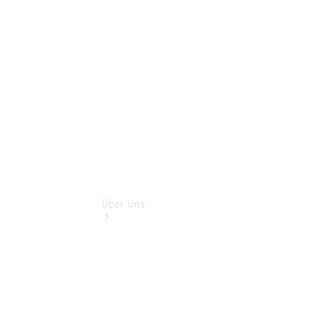
Extras
Sofort
verfügbar:
Unsere
Gebrauchten
Über uns