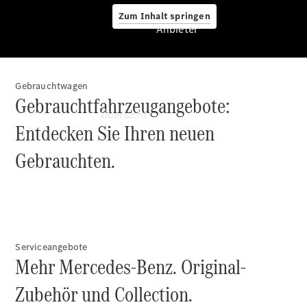
Zum Inhalt springen
Anbieter
Gebrauchtwagen
Anbieter
Gebrauchtfahrzeugangebote:
Übersicht
Entdecken Sie Ihren neuen
Gebrauchten.
Startseite
Ansprechpartner
Serviceangebote
finden
Mehr Mercedes-Benz. Original-
Beratung
vereinbaren
Zubehör und Collection.
Servicetermin