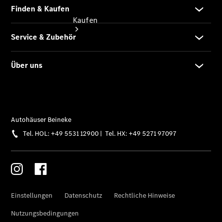
Kaufen
Übersicht
Gebrauchtwagensuche
Junge
Sterne
Junge
Sterne -
elektrisch
Mercedes-
Benz
Online
Store
Serviceangebote