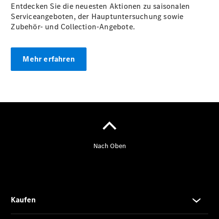
vereinbaren
Entdecken Sie die neuesten Aktionen zu saisonalen
Servicetermin
Serviceangeboten, der Hauptuntersuchung sowie
in HOL
Zubehör- und Collection-Angebote.
buchen
Servicetermin
in HX buchen
Mehr erfahren
Tel.
Holzminden:
+49 5531
12900
Tel.
Höxter:
+49 5271
97097